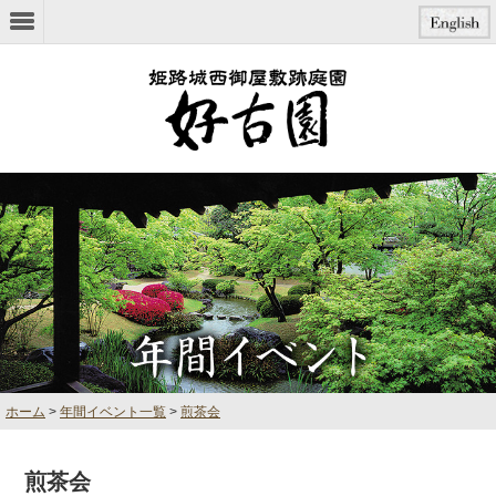
本文へジャンプ
ホーム
>
年間イベント一覧
>
煎茶会
煎茶会