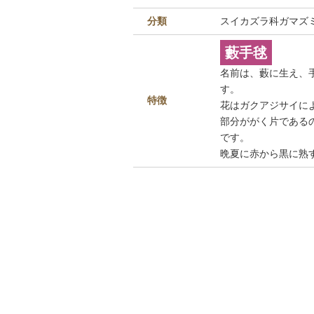
分類
スイカズラ科ガマズ
藪手毬
名前は、藪に生え、
す。
特徴
花はガクアジサイに
部分ががく片である
です。
晩夏に赤から黒に熟