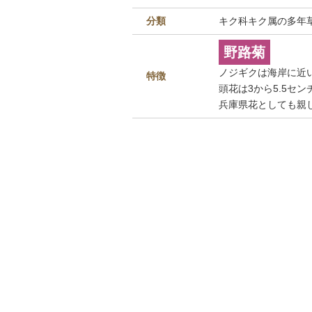
分類
キク科キク属の多年
野路菊
ノジギクは海岸に近
特徴
頭花は3から5.5セ
兵庫県花としても親