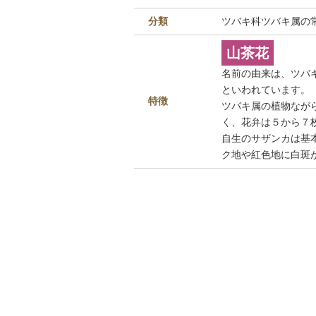
分類
ツバキ科ツバキ属の
山茶花
名前の由来は、ツバ
といわれています。
特徴
ツバキ属の植物なが
く、花弁は５から７
自生のサザンカは基
ク地や紅色地に白斑