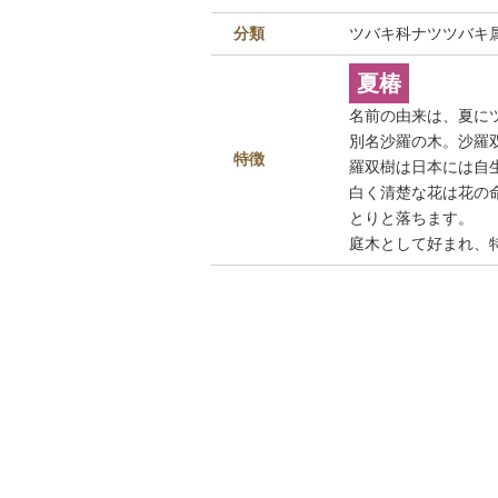
分類
ツバキ科ナツツバキ
夏椿
名前の由来は、夏に
別名沙羅の木。沙羅
特徴
羅双樹は日本には自
白く清楚な花は花の
とりと落ちます。
庭木として好まれ、